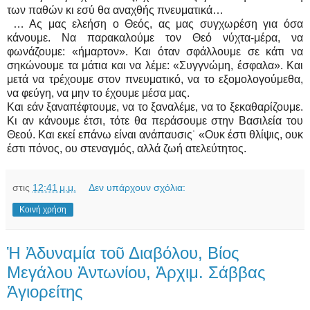
των παθών κι εσύ θα αναχθής πνευματικά…
… Ας μας ελεήση ο Θεός, ας μας συγχωρέση για όσα
κάνουμε. Να παρακαλούμε τον Θεό νύχτα-μέρα, να
φωνάζουμε: «ήμαρτον». Και όταν σφάλλουμε σε κάτι να
σηκώνουμε τα μάτια και να λέμε: «Συγγνώμη, έσφαλα». Και
μετά να τρέχουμε στον πνευματικό, να το εξομολογούμεθα,
να φεύγη, να μην το έχουμε μέσα μας.
Και εάν ξαναπέφτουμε, να το ξαναλέμε, να το ξεκαθαρίζουμε.
Κι αν κάνουμε έτσι, τότε θα περάσουμε στην Βασιλεία του
Θεού. Και εκεί επάνω είναι ανάπαυσις˙ «Ουκ έστι θλίψις, ουκ
έστι πόνος, ου στεναγμός, αλλά ζωή ατελεύτητος.
στις
12:41 μ.μ.
Δεν υπάρχουν σχόλια:
Κοινή χρήση
Ἡ Ἀδυναμία τοῦ Διαβόλου, Βίος
Μεγάλου Ἀντωνίου, Ἀρχιμ. Σάββας
Ἁγιορείτης