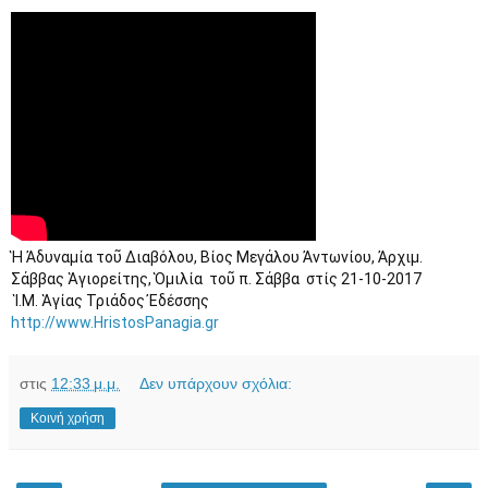
Ἡ Ἀδυναμία τοῦ Διαβόλου, Βίος Μεγάλου Ἀντωνίου, Ἀρχιμ. 
Σάββας Ἁγιορείτης, Ὁμιλία  τοῦ π. Σάββα  στίς 21-10-2017

http://www.HristosPanagia.gr
στις
12:33 μ.μ.
Δεν υπάρχουν σχόλια:
Κοινή χρήση