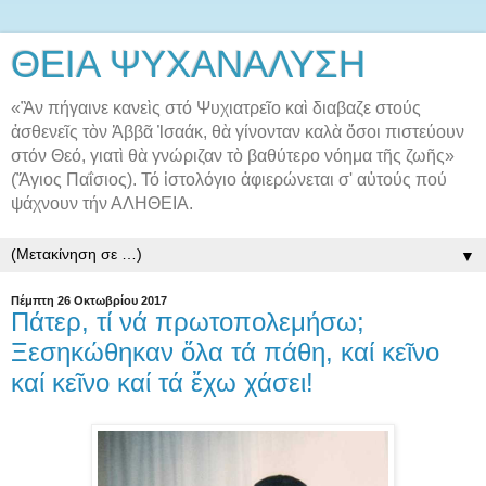
ΘΕΙΑ ΨΥΧΑΝΑΛΥΣΗ
«Ἂν πήγαινε κανεὶς στό Ψυχιατρεῖο καὶ διαβαζε στούς
ἀσθενεῖς τὸν Ἀββᾶ Ἰσαάκ, θὰ γίνονταν καλὰ ὅσοι πιστεύουν
στόν Θεό, γιατὶ θὰ γνώριζαν τὸ βαθύτερο νόημα τῆς ζωῆς»
(Ἅγιος Παΐσιος). Τό ἱστολόγιο ἀφιερώνεται σ' αὐτούς πού
ψάχνουν τήν ΑΛΗΘΕΙΑ.
▼
Πέμπτη 26 Οκτωβρίου 2017
Πάτερ, τί νά πρωτοπολεμήσω;
Ξεσηκώθηκαν ὅλα τά πάθη, καί κεῖνο
καί κεῖνο καί τά ἔχω χάσει!